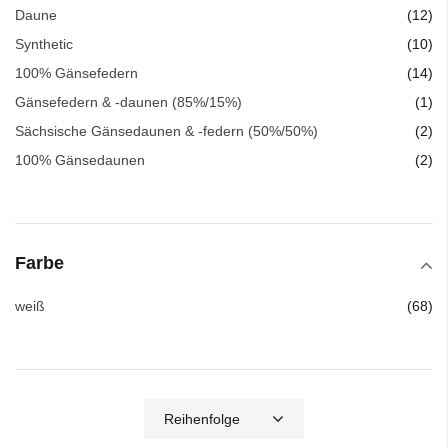
Art
Daune
12
Art
Synthetic
10
Art
100% Gänsefedern
14
Art
Gänsefedern & -daunen (85%/15%)
1
Art
Sächsische Gänsedaunen & -federn (50%/50%)
2
Art
100% Gänsedaunen
2
Farbe
Art
weiß
68