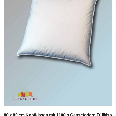
80 x 80 cm Kopfkissen mit 1100 g Gänsefedern Füllkisse