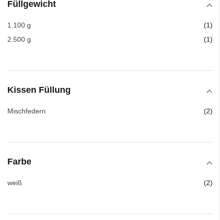
Füllgewicht
Art
1.100 g
1
Art
2.500 g
1
Kissen Füllung
Art
Mischfedern
2
Farbe
Art
weiß
2