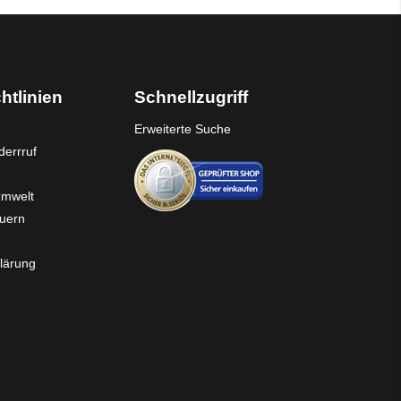
htlinien
Schnellzugriff
Erweiterte Suche
errruf
Umwelt
euern
lärung