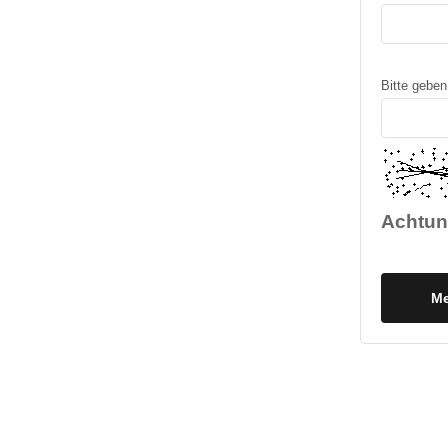
Bitte geben
Achtu
Me