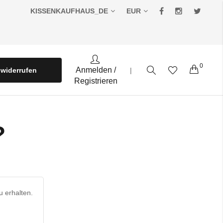
KISSENKAUFHAUS_DE
EUR
0
Warenko
Anmelden
/
B-Ware
 widerrufen
|
Registrieren
?
u erhalten.